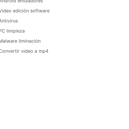
Android emuladores
Video edición software
Antivirus
PC limpieza
Malware liminación
Convertir video a mp4