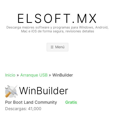
Saltar
al
ELSOFT.MX
contenido
Descarga mejores software y programas para Windows, Android,
Mac e iOS de forma segura, revisiones detallas
Menú
Inicio
»
Arranque USB
»
WinBuilder
WinBuilder
Por Boot Land Community
Gratis
Descargas: 41,000