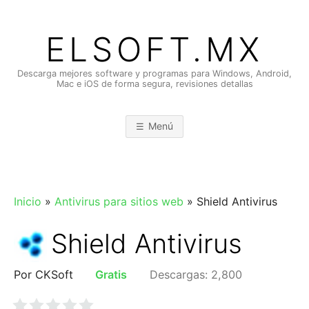
Saltar
al
ELSOFT.MX
contenido
Descarga mejores software y programas para Windows, Android,
Mac e iOS de forma segura, revisiones detallas
Menú
Inicio
»
Antivirus para sitios web
»
Shield Antivirus
Shield Antivirus
Por CKSoft
Gratis
Descargas: 2,800