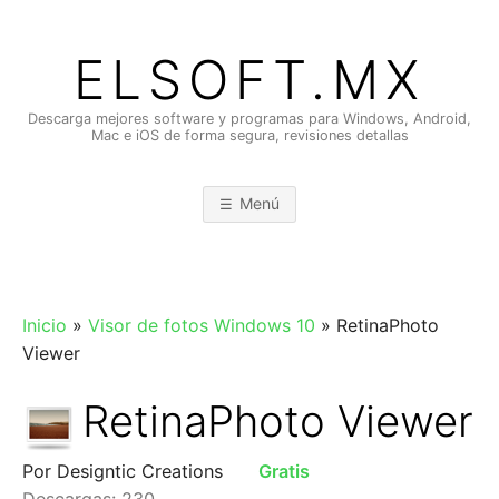
Saltar
al
ELSOFT.MX
contenido
Descarga mejores software y programas para Windows, Android,
Mac e iOS de forma segura, revisiones detallas
Menú
Inicio
»
Visor de fotos Windows 10
»
RetinaPhoto
Viewer
RetinaPhoto Viewer
Por Designtic Creations
Gratis
Descargas: 230