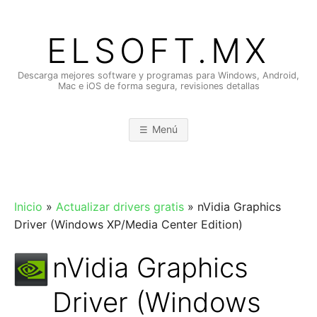
Saltar
al
ELSOFT.MX
contenido
Descarga mejores software y programas para Windows, Android,
Mac e iOS de forma segura, revisiones detallas
Menú
Inicio
»
Actualizar drivers gratis
»
nVidia Graphics
Driver (Windows XP/Media Center Edition)
nVidia Graphics
Driver (Windows