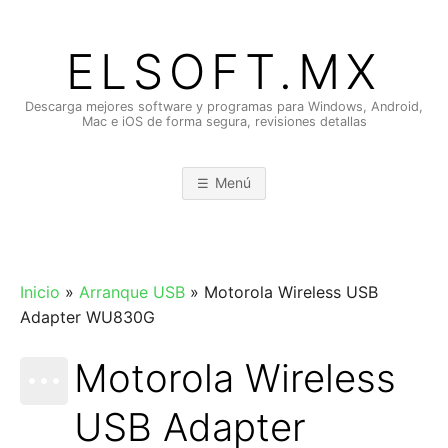
Saltar
al
ELSOFT.MX
contenido
Descarga mejores software y programas para Windows, Android,
Mac e iOS de forma segura, revisiones detallas
Menú
Inicio
»
Arranque USB
»
Motorola Wireless USB
Adapter WU830G
Motorola Wireless
USB Adapter