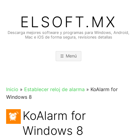
Saltar
al
ELSOFT.MX
contenido
Descarga mejores software y programas para Windows, Android,
Mac e iOS de forma segura, revisiones detallas
Menú
Inicio
»
Establecer reloj de alarma
»
KoAlarm for
Windows 8
KoAlarm for
Windows 8