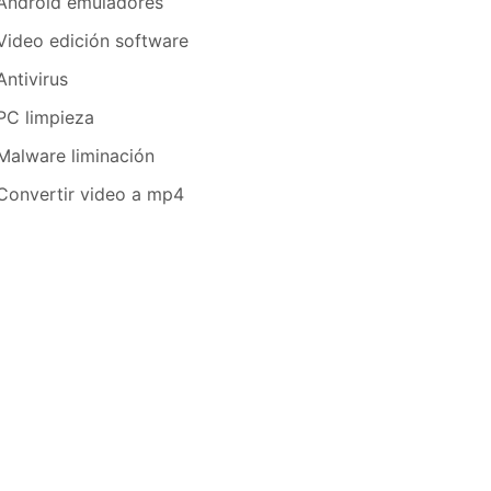
Android emuladores
Video edición software
Antivirus
PC limpieza
Malware liminación
Convertir video a mp4