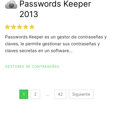
Passwords Keeper
2013
Passwords Keeper es un gestor de contraseñas y
claves, le permite gestionar sus contraseñas y
claves secretas en un software…
GESTORES DE CONTRASEÑAS
Paginación
1
2
…
42
Siguiente
de
entradas