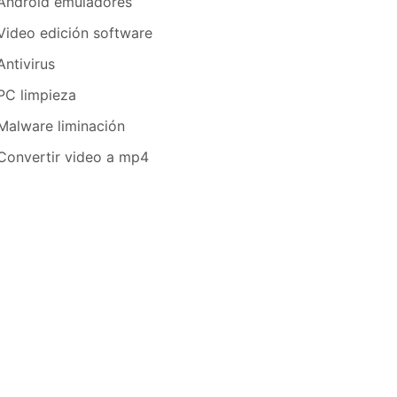
Android emuladores
Video edición software
Antivirus
PC limpieza
Malware liminación
Convertir video a mp4