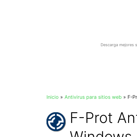
Saltar
al
contenido
Descarga mejores s
Inicio
»
Antivirus para sitios web
»
F-Pr
F-Prot Ant
Windows (