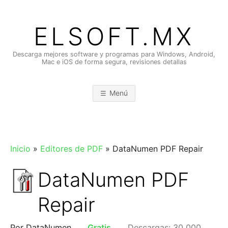
Saltar
al
ELSOFT.MX
contenido
Descarga mejores software y programas para Windows, Android,
Mac e iOS de forma segura, revisiones detallas
Menú
Inicio
»
Editores de PDF
»
DataNumen PDF Repair
DataNumen PDF
Repair
Por DataNumen
Gratis
Descargas: 30,000