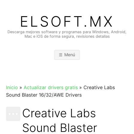
Saltar
al
ELSOFT.MX
contenido
Descarga mejores software y programas para Windows, Android,
Mac e iOS de forma segura, revisiones detallas
Menú
Inicio
»
Actualizar drivers gratis
»
Creative Labs
Sound Blaster 16/32/AWE Drivers
Creative Labs
Sound Blaster