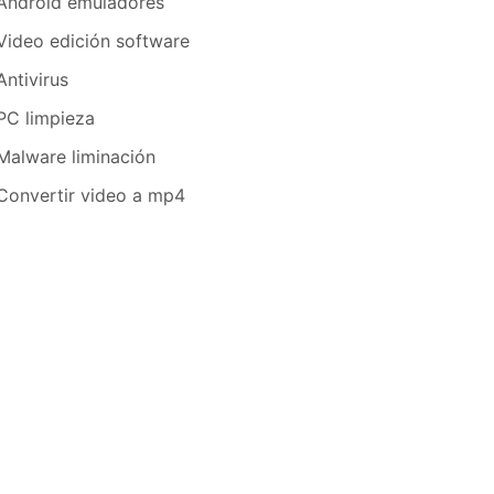
Android emuladores
Video edición software
Antivirus
PC limpieza
Malware liminación
Convertir video a mp4