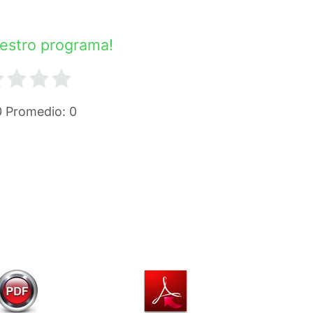
uestro programa!
0
Promedio:
0