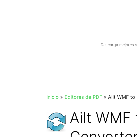
Saltar
al
contenido
Descarga mejores s
Inicio
»
Editores de PDF
»
Ailt WMF to
Ailt WMF 
Converte