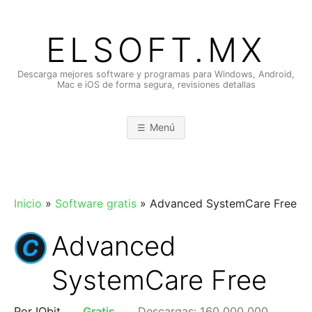
Saltar
al
ELSOFT.MX
contenido
Descarga mejores software y programas para Windows, Android,
Mac e iOS de forma segura, revisiones detallas
Menú
Inicio
»
Software gratis
»
Advanced SystemCare Free
Advanced
SystemCare Free
Por IObit
Gratis
Descargas: 160,000,000